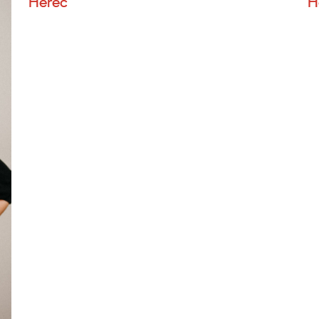
Herec
H