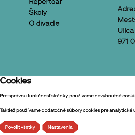
Repertoár
Adre
Školy
Mest
O divadle
Ulica
971 0
Cookies
Pre správnu funkčnosť stránky, používame nevyhnutné cooki
Taktiež používame dodatočné súbory cookies pre analytické ú
Povoliť všetky
Nastavenia