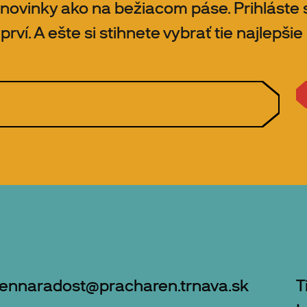
 novinky ako na bežiacom páse. Prihláste
rví. A ešte si stihnete vybrať tie najlepšie
rennaradost@pracharen.trnava.sk
T