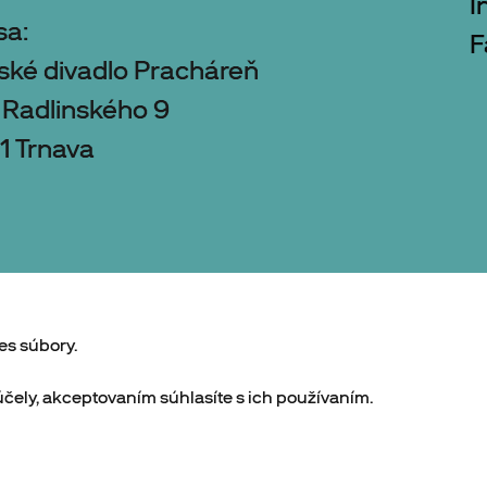
I
sa:
F
ské divadlo Pracháreň
 Radlinského 9
1 Trnava
es súbory.
čely, akceptovaním súhlasíte s ich používaním.