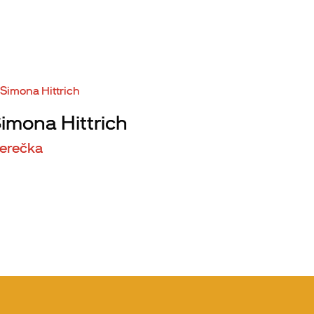
imona Hittrich
erečka