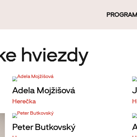
PROGRA
ke hviezdy
Adela Mojžišová
J
Herečka
H
Peter Butkovský
A